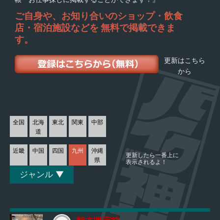
ご自身や、お知り合いの
ショップ・飲食
店・宿泊施設などを
無料で掲載できま
す。
更新はこちら
から
全国
北海
東北
関東
中部
道
近畿
中国
四国
九州
沖縄
更新したら一番上に
県
表示されるよ！
ジャンル ▼