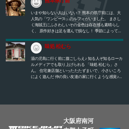
熊本県庁前
いまや知らない人はいない？ 熊本の県庁前には、大
人気の「ワンピース」のルフィがいました。 まさし
く海賊王にふさわしいその金色は存在感も素晴らし
く、 原作好きは足を運んで損なし！ 季節によっては
イチョウが満開だったりと 季節のルフィを楽しんで
みてはいかがでしょうか？ スモーカー中将のビロー
味処 松むら
アバイクを模したバイクで行ってみては！？
湯の児島に行く前に腹ごしらえ♪ 知る人ぞ知るローカ
ルメディアでも取り上げられる 「味処 松むら」さ
ん。 住宅兼店舗といったたたずまいで、小さいころ
によく遊んだ 仲の良い友達の家に行くような感覚♪
メインのうま丼！ボリューム満点！！ 熊本行かれる
方は是非立ち寄ってみてください。 夜もやってます
(^^♪
大阪府南河