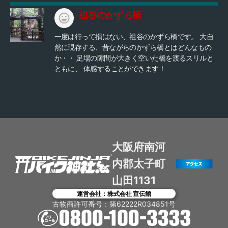
2,200円 小中高生 550円 アクセス：神戸淡路鳴門
す。 渦が巻いている時間は、数秒から数十秒。渦は
自動車道 鳴門北ICすぐ 駐車場：450台 無料
祖谷のかずら橋
出来ては消え、 消えては新たな渦が発生するという
のを繰り返します。 ぜひツーリングの目的地にどう
一度は行って損はない、祖谷のかずら橋です。 大自
ぞ！
然に現存する、昔ながらのかずら橋とはどんなもの
か・・ 足場の隙間が大きく空いた橋を渡るスリルと
ともに、 体感することができます！
大阪府南河
内郡太子町
山田1131
運営会社：株式会社 宣伝館
古物商許可番号：第62222R034851号