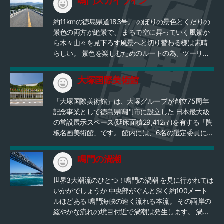
鳴門スカイライン
約11kmの徳島県道183号。 のぼりの景色とくだりの
景色の両方が絶景で、 まるで空に昇っていく風景か
ら木々山々を見下ろす風景へと切り替わる様は素晴
らしい。 景色を楽しむためのルートの為、ツーリン
グにはうってつけで、ここまでの道のりもずっと海
に面しており、明石方面・香川方面どちらからでも
大塚国際美術館
往復の道すら楽しめる良ポイントです！ 名産のわか
めのしゃぶしゃぶを食べて帰ってください～ 肉厚で
「大塚国際美術館」は、大塚グループが創立75周年
美味です！
記念事業として徳島県鳴門市に設立した 日本最大級
の常設展示スペース(延床面積29,412㎡)を有する「陶
板名画美術館」です。 館内には、6名の選定委員によ
って厳選された古代壁画から、世界26ヶ国、 190余
の美術館が所蔵する現代絵画まで至宝の西洋名画
鳴門の渦潮
1,000余点を 大塚オーミ陶業株式会社の特殊技術によ
ってオリジナル作品と同じ大きさに複製していま
世界3大潮流のひとつ！鳴門の渦潮 を見に行かれては
す。 それらは美術書や教科書と違い、原画が持つ本
いかがでしょうか 中央部がぐんと深く約100メート
来の美術的価値を真に味わうことができ、 日本に居
ルほどある 鳴門海峡の速く流れる本流。 その両岸の
ながらにして世界の美術館が体験できます。 入館料
緩やかな流れの境目付近で渦潮は発生します。 渦潮
（いずれも消費税等込） 一般 3,300円 大学生
は、大きなものになると直径20メートルにも達しま