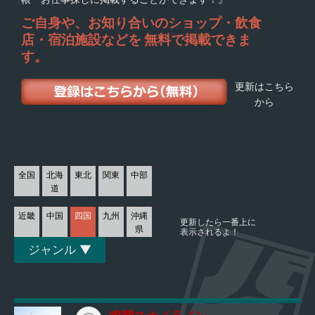
ご自身や、お知り合いの
ショップ・飲食
店・宿泊施設などを
無料で掲載できま
す。
更新はこちら
から
全国
北海
東北
関東
中部
道
近畿
中国
四国
九州
沖縄
更新したら一番上に
県
表示されるよ！
ジャンル ▼