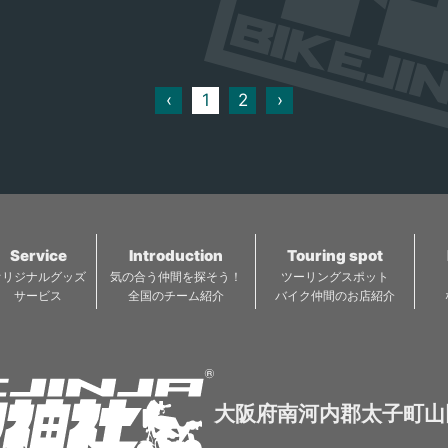
が釣れます（釣った魚は
銀座
の釜めし！ Lineではお得
絶品
種野菜をシンプルに調味
リリースです!!）。 アス
クを
なクーポン配信中！ ID：
んじ
することで、より、野菜
レチック場で遊べるのは
って
346ibnsn 栄養バランス
そ
本来の持ち味や特徴など
小学生以上ですが、未就
リで
の良い釜めしを食べて、
リッ
をお客様に提供できれば
‹
1
2
›
学児は無料の幼児用アス
日々のツーリングライフ
焼き
と考えてます。 良く目に
レチック場が隣接してい
を楽しんでください！
する小松菜からご家庭で
るのでそちらを利用でき
旨味
は、めずらしい空心菜・
ます。アスレチックで遊
トリ
ター菜などその他、青菜
んだ後は、平和の森公園
類の
以外の花ニラや黄ニラな
の池や森周辺を散歩した
とろ
ど季節や仕入れ状況によ
Service
Introduction
Touring spot
り、緑の広場でかけっこ
りいろいろ取り揃えてま
オリジナルグッズ
気の合う仲間を探そう！
ツーリングスポット
をしたりするのもおすす
た牛
す。 北京ダック、特製酢
サービス
全国のチーム紹介
バイク仲間のお店紹介
めです。
 カ
豚、酸辣湯麺や、日替わ
ラ
り魚の揚げ物など人気メ
・マ
ニューを是非お召し上が
メニ
りください！ ２階はお座
大阪府南河内郡太子町山田
敷になっており大勢様で
芋焼
の歓送迎会などの宴会を