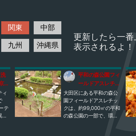
関東
中部
更新したら一番
九州
沖縄県
表示されるよ！
ク洗
平和の森公園フィ
京大
ールドアスレチッ
ク
ティ
大田区にある平和の森公
で
園フィールドアスレチッ
ーテ
クは、約99,000㎡の平和
異な
の森公園の一部で、環状
は非
七号線をはさんだ南側に
しい
広がるアスレチック施設