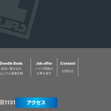
寧にうなぎを打つのも、
フリーソフトドリンクも
は新大久保中の飲食店が
時間をかけてじっくり蒸
400円～とお得も満載で
こぞってメニューに取り
すのも、 家伝のたれで味
す。 お一人でもお仲間と
入れ、味を競い合ってい
付けするのも、すべて昔
でもぜひ！！
ます。 そして、チーズタ
ながらの手仕事で、伝統
ッカルビの人気が起爆剤
の味を守っています。 う
となり、一時下火だった
なぎは全国から仕入れた
コリアンタウンの客足ま
こだわりの食材をじっく
で回復し、街全体の活性
り蒸してからタレをつけ
化にもつながっていま
て焼きあげる関東風。 創
す。
Doodle Book
Job offer
Contact
業以来つぎ足しで使って
自由に書き込み
バイク関係の
いるタレが、ふっくらと
お問合せ
なんでも落書き帳
仕事を探す
したうなぎの身や脂にか
らまり、 口の中でとろけ
ていきます。 ツーリング
等でお近くをお通りにな
られた際は 是非お立ち寄
1131
りくださいませ。 心を込