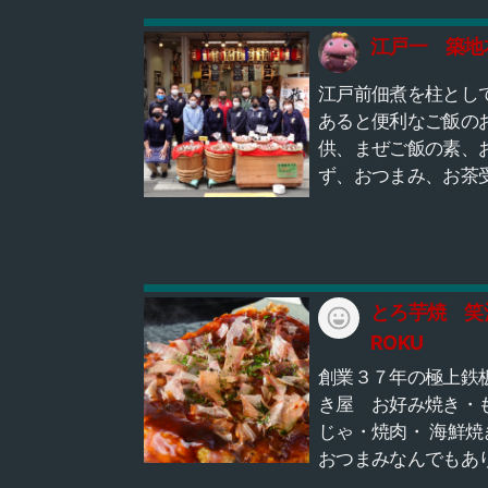
ですが、バイクをキ
にピカピカにしても
江戸一 築地
バイクのワクワクを
て欲しいと思ってい
江戸前佃煮を柱とし
す。 バイクが大好き
あると便利なご飯の
イダーのモチベーシ
供、まぜご飯の素、
アップのお力に少し
ず、おつまみ、お茶
なれればと考えてい
においしい品々を取
ョップです。 スタッ
えております。 佃煮
バイク整備歴35年、
でも３０種類以上、
ク業界歴25年などバ
１００種類以上の豊
に精通したバイクバ
品揃えでお客様のご
とろ芋焼 笑
(BB)な熟練工が施工
をお待ちしておりま
ROKU
っておりますのでご
店舗は築地場外にご
創業３７年の極上鉄
ください。 自動車の
ますが、近くにバイ
き屋 お好み焼き・
は実施していない本
駐車場もありますの
じゃ・焼肉・ 海鮮焼
バイク専門店です。 
ツーリング等でいら
おつまみなんでもあ
お問合せしてみてく
お客様も安心です！
す♪ 名物とろ芋焼