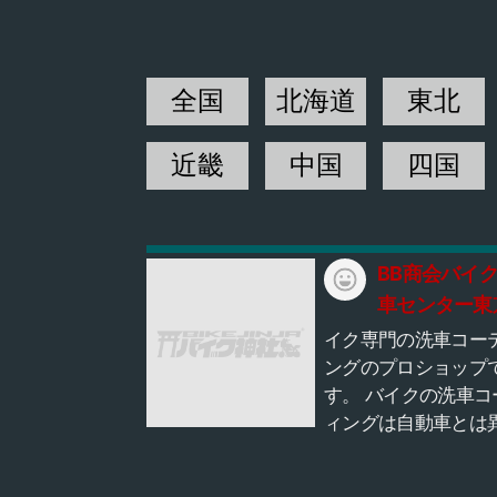
全国
北海道
東北
近畿
中国
四国
BB商会バイ
車センター東
田
イク専門の洗車コー
ングのプロショップ
す。 バイクの洗車コ
ィングは自動車とは
り、一般ライダーに
常に難易度が高く難