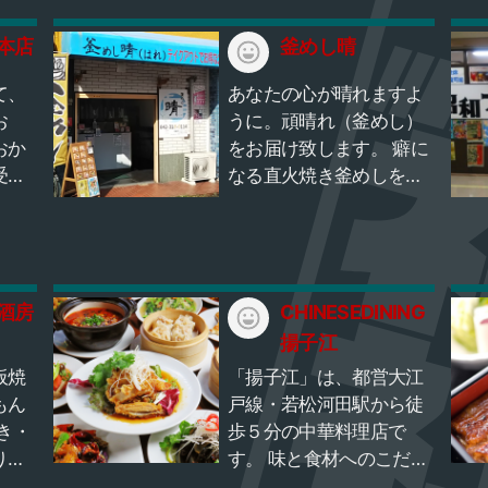
レイ
です。フィールドアスレ
っと
チックのさらに南には大
本店
釜めし晴
感じ
森ふるさとの浜辺公園が
ま
広がり、周辺は自然に恵
て、
あなたの心が晴れますよ
なラ
まれています。 走り回っ
お
うに。頑晴れ（釜めし）
ョン
て遊ぶには最適で、緑に
おか
をお届け致します。 癖に
でも
囲まれた広場ではレジャ
受け
なる直火焼き釜めしを是
るシ
ーシートを敷いてくつろ
り揃
非、お楽しみ下さい！ ～
フも
ぐ人の姿も。午後になる
だけ
オススメメニュー～ 〇五
バイ
と広場の東側に西日があ
常時
目釜めし 1,080円 （テ
イク
たるので場所取りに注意
富な
イクアウト880円） 一番
カ
してくださいね。 ひょう
来店
酒房
人気の釜めしです♪ 〇特
CHINESEDINING
を行
たん池では梅雨明け頃に
す。
選晴釜めし 1,380円（テ
揚子江
安心
きれいな蓮の花が見頃を
ざい
イクアウト1,180円） 釜め
板焼
「揚子江」は、都営大江
施工
迎えます。池沿いのデッ
クの
し晴オススメの一品で
もん
戸線・若松河田駅から徒
物の
キでは釣り糸をたれる人
で、
す！ 〇しび辛釜めし
き・
歩５分の中華料理店で
ぜひ
の姿も。池ではヘラブナ
した
1,280円（テイクアウト
りま
す。 味と食材へのこだわ
ださ
やタナゴ、クチボソなど
（エ
1,080円） 第1回晴-1受賞
きを
り！ 本日の青菜、変わり