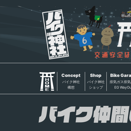
Concept
Shop
Bike Gar
バイク神社
バイク神社
排気ガス排気
構想
ショップ
EG WayOu