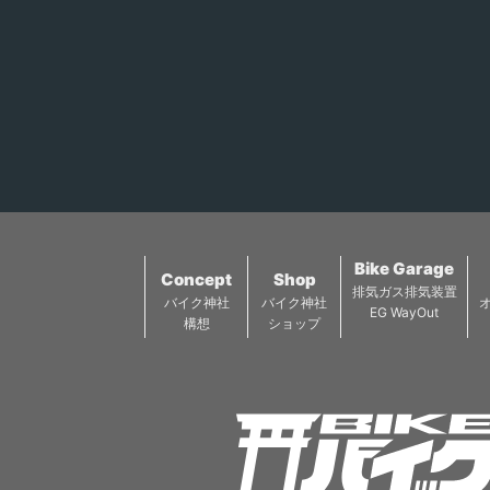
い。
コステーション21東
はじめ、 個性溢れる
バイク駐車場） バイ
スパーシーカレーも
楽しんで、お家に帰
ゃ、 下町ソース焼き
食べるご飯にピッタ
ば、オリジナルガー
すよ〜♪
クバターで焼く 鉄板
が自慢！ とろ芋焼きは濃
厚な鰹と昆布だし・
たっぷりの手羽先の 
プルブイヨンと２種
Bike Garage
山芋を使い、 とろっ
Concept
Shop
排気ガス排気装置
もちもちを実現！ 群馬県
バイク神社
バイク神社
EG WayOut
産の上州牛をつかっ
構想
ショップ
みすじのステーキや、
シラ・ハラミ・牛ハ
ミ・豚トロ・タン塩
ルチョウなど お肉の
ューも充実♪ 【名物】と
ろーりトロトロとろ