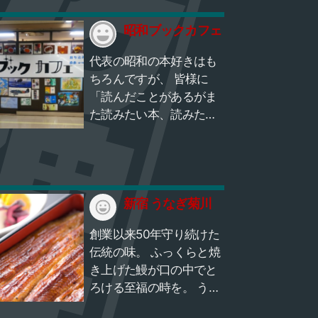
を行った末に開発したオ
リジナル料理です。 つま
昭和ブックカフェ
り純・韓国料理ではな
代表の昭和の本好きはも
く、日本の新大久保が発
ちろんですが、 皆様に
祥の地なのです。 2016年
「読んだことがあるがま
2月に発売を開始したとこ
た読みたい本、読みたか
ろ、とろとろチーズとピ
ったけど読めなかった
リ辛のタレが織りなす味
本」と出会ってほしいと
のハーモニーに加え、チ
いう思いからOPENされ
ーズの両脇をタッカルビ
ました。 読書はもちろ
ではさむ色鮮やかな盛り
ん、テレワークでの利用
新宿 うなぎ菊川
付けも相乗効果を発揮
や、お食事、 ツーリング
し、写真を撮ってインス
創業以来50年守り続けた
中の一休みまで様々な使
タに載せる若い女性が急
伝統の味。 ふっくらと焼
い方ができ、 なつかしさ
増しました。 瞬く間に人
き上げた鰻が口の中でと
や新しい発見もできる 昭
気に火が着き、多くのメ
ろける至福の時を。 うな
和ブックカフェに一度足
ディアに取り上げられる
ぎを割くのも、竹串に丁
を運んでみてください！
ようになりました。今で