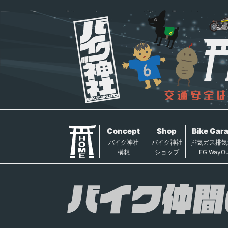
Concept
Shop
Bike Gar
バイク神社
バイク神社
排気ガス排気
構想
ショップ
EG WayOu