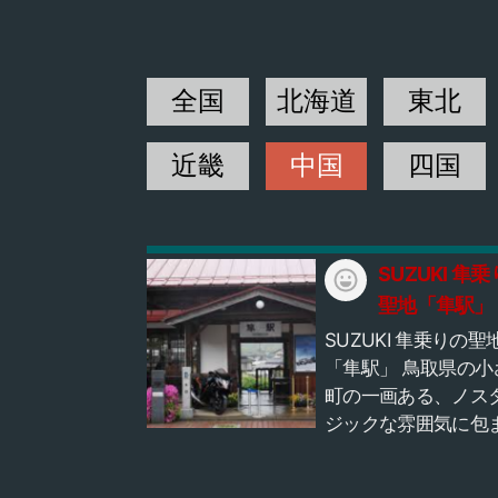
全国
北海道
東北
近畿
中国
四国
SUZUKI 隼
聖地「隼駅」
SUZUKI 隼乗りの聖
「隼駅」 鳥取県の小さな
町の一画ある、ノス
ジックな雰囲気に包
た「隼駅」まさかこ
後にライダーの間で