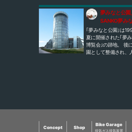
ない人はいない超有
ポットとなることは
夢みなと公園
もが想定の範囲外だ
SANKO夢み
ことでしょう。 2009年
タワー
｢夢みなと公園｣は19
より、「隼駅まつり
夏に開催された｢夢
開催されるようにな
博覧会｣の跡地。 後
した。 ズキの大型バ
園として整備され、
「スズキ・GSX1300
の憩いのスポットに
ヤブサ」オーナーに
ています。 公園内に
駅に集まろう」と呼
境港のランドマーク
けたのがきっかけと
さ43mの｢SANKO夢
ました。 SUZUKIの大型
とタワー｣に登ってみ
スポーツバイク、そ
う! 最上階の展望室
も「隼」に乗って隼
り着くと…… 日本海
集まろう！というノ
立公園大山、島根半
開催された小さなイ
境水道大橋、境港市
トは、その後徐々に
Bike Garage
弓ヶ浜、中海、米子
度を増し、 今では隼
Concept
Shop
排気ガス排気装置