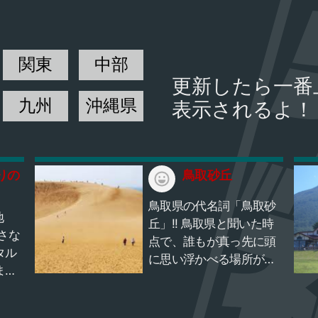
関東
中部
更新したら一番
九州
沖縄県
表示されるよ！
乗りの
鳥取砂丘
鳥取県の代名詞「鳥取砂
地
丘」!! 鳥取県と聞いた時
点で、誰もが真っ先に頭
タル
に思い浮かべる場所が
まれ
「鳥取砂丘」です。 鳥取
こが
県の代名詞と言える場所
知ら
で、言わずと知れた日本