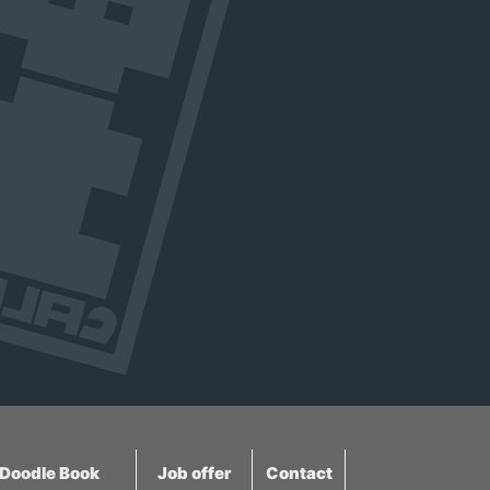
ふれ合うことも可能で
す。みるく工房での乳製
品作りといった酪農体験
も人気で、併設するレス
トランには、新鮮なミル
クをたっぷり使ったフー
ドも充実。背景にそびえ
る秀峰大山のスケールに
もただただ圧倒されま
す。 名物、生乳たっぷり
の「みるくの里特製 ソ
フトクリーム（350
円）」は、一日に4500本
も売り上げるほどの大山
グルメの定番。クリーミ
ーで滑らかな口どけは、
まさに「食べるミル
ク」。ソフトクリーム目
Doodle Book
Job offer
Contact