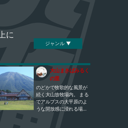
上に
ジャンル ▼
大山まきばみるく
の里
のどかで牧歌的な風景が
続く大山放牧場内。 まる
でアルプスの大平原のよ
うな開放感に浸れる場所
がコチラ。 周辺では多く
の牛が放牧され、間近に