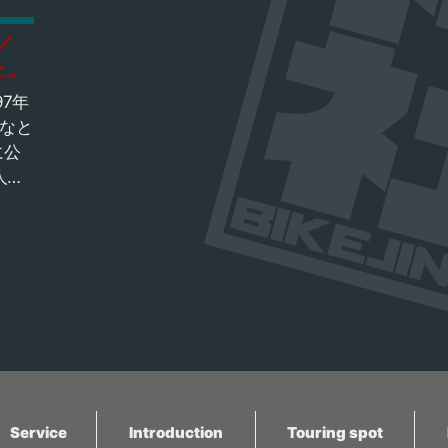
名ス
最大級の砂丘として圧倒
、誰
／
的な知名度を誇っていま
った
す！ 実際に現地に立って
なと
みると、意外にも周りに
97年
」が
緑が多いことに気が付き
みなと
りま
ますが、砂丘だけを写せ
に公
イク
ばもれなくインスタ映え
人々
Rハ
する写真を撮ることが出
なっ
「隼
来ます。 砂丘の手前まで
ある
びか
バイクでアクセスが可能
・高
なり
ですが、 道路上に砂が舞
みな
っているのでスリップに
よ
の名
は注意しましょう。 『鳥
へたど
駅に
取砂丘』を目的地にツー
、国
リで
リングしてみてはいかが
島、
ベン
でしょうか。
街、
知名
市
乗り
Service
Introduction
Touring spot