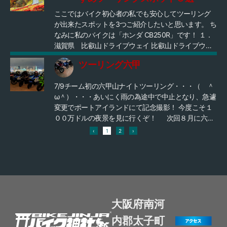
ツーリングのメッカとして知られ、南は宇陀〜室生
ここではバイク初心者の私でも安心してツーリング
へ繋がる「やまなみロード」そして、北は梅林で有
が出来たスポットを3つご紹介したいと思います。 ち
名な月ヶ瀬や、そしてその先にある、京都「道の
なみに私のバイクは「ホンダ CB250R」です！ １．
駅・みなみやましろ村」へと続き、そこからぐるり
滋賀県 比叡山ドライブウェイ 比叡山ドライブウェ
と163号線で大阪まで移動できる２府に隣接した便利
イは、大津市の谷峠から比叡山山頂までの約8.1kmを
な立地でもあり、その他にも隣接している三重県名
ツーリング六甲
結ぶ有料自動車道です。 山頂に向かうため、峠道で
張や伊賀、そして滋賀県甲賀にも近いため２府３県
はありますがコーナーも勾配もそれほど急ではない
の中心地点とも言える、まさにツーリングの「ハ
7/9チーム初の六甲山ナイトツーリング・・・（ ＾
ので、初心者の私でも安心してツーリングを楽しめ
ブ」という便利な立地となっています。 もし、これ
ω＾）・・・あいにく雨の為途中で中止となり、急遽
ました。 ２．和歌山県 高野龍神スカイライン 高野
をご覧になられた方々で、「バイクが好き」「キャ
変更でポートアイランドにて記念撮影！ 今度こそ１
龍神スカイラインは、高野山と龍神温泉を結ぶ全長
ンプが好き」という方だけでなく、なんか「完成す
００万ドルの夜景を見に行くぞ！ 次回８月に六甲
42.7kmの山岳道路です。 紅葉の時期は雄大な景色を
る経過を見るのが面白そう」でも良いのです。 よろ
ナイトツーリングリベンジします！ 良ければ一緒に
臨みながら気持ちの良いツーリングができます。 そ
‹
1
2
›
しければ是非ご賛同いただき、このクラウドファン
走りましょう(笑)(^^)/
して龍神温泉というスポットがあるので、ツーリン
ディング「CAMPFIRE」を通じ、支援という形で投じ
グで疲れた体もゆっくり癒すことができます。 冬季
てください！ どうぞ、ご支援よろしくお願いいたし
は各地点で凍結や積雪があるため通行規制となりま
ます。 https://camp-fire.jp/projects/view/624866
す。 ３．大阪府 箕面グリーンロードトンネル 大阪
の国道423号線から55km北上した先にある、箕面グ
リーンロードトンネル。 秋は紅葉が楽しめる絶景ス
大阪府南河
ポットで、箕面の滝など雄大な景色を眺めながらツ
ーリングを楽しめるコースになっています。 初心者
内郡太子町
ライダーでも走りやすいコースのため、絶景を楽し