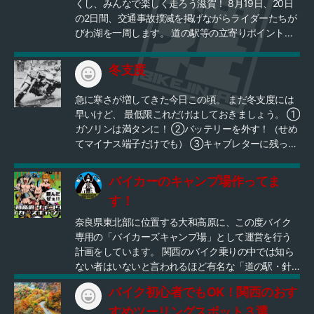
さい 以上
くし、みんなで楽しく走ろう滋賀！ 8月19日、20日
費等 死亡事故を起こしたら… ①最高一人100万円の
走行時間 ：約2時間 備 考 ：河内風穴入場料
の2日間、交通事故撲滅を掲げながらライダーたちが
罰金 (刑罰のため分割不可) ※財産や、給料を差し押さ
500円＋駐車500円。関ケ原鍾乳洞入場料700円駐車
びわ湖を一周します。 道の駅等の立寄りポイントで
え ②刑務所で労役 のどちらかで科せられます。
無料。 洞内は約15℃と冷えますので、薄い上着持参
ライダーたちがステッカー等を配布し交通安全啓発
https://minemobile.co.jp/membersupport/pdf/movie/
推奨。 洞内を歩きますので必要な方はライディング
を行います。 パレード本隊を見つけたら合流してみ
myguard-leaf.pdf 2️⃣車両補償共済 《安全運TEN》 月
冬支度
シューズとは別でスニーカーなども準備しておくこ
んなで楽しく滋賀を走ろう！ 交通安全啓発ポイント
1000💴〜 ※加入している保険を等級が下がってまで
とをお勧めします。（岩がむき出しの斜面を歩きま
から次のポイントまででも、パレードの途中からで
は使いたくない場合の保険 ※バイク保険は高くて入れ
急に寒さが増してきた今日この頃。 まだ冬支度には
す）
も、どこから合流して、どこで離脱してもＯＫで
ない ※一般の車両保険ではカバーしきれない様々な事
早いけど、 最低限これだけはしておきましょう。 ①
す。 みんなで楽しく、みんなで安全にパレードしよ
故による少額の車両修理代金を最大10万円まで補償
ガソリンは満タンに！ ②バッテリーを外す！（せめ
う！
バイクに乗られている方、 車屋さん、バイク屋さ
てマイナス端子だけでも） ③キャブレターに残った
ん、運送業の方、 タクシー運転手、経営者の皆様、
ガソリンは空に！（キャブ車） 良いバイクライフを
損害保険の営業マン、生保の営業マンの方々に大変
～。
バイカーのキャンプ場作ってま
喜ばれています。
https://minemobile.co.jp/membersupport/pdf/movie/
す！
buffet-style-anzenunten.pdf?240604 【お問い合わ
奈良県東北部に位置する大和高原に、この度バイク
せ】 【ご加入ご希望の方】 【代理店として活動され
専用の「バイカーズキャンプ場」として運営を行う
たい方】 ※個人 ※事業されている方 (サブスク事業
計画をしています。 関西のバイク乗りの中では知ら
提案) 下記の公式LINEまでお気軽にご連絡ください💁‍♀️
ない者はいないと言われるほど有名な「道の駅・針
https://lin.ee/32X7E0t
テラス」から１０分程度という交通至便な山林にバ
バイク初心者でもOK！関西のおす
イクユーザー専門のキャンプ場をオープンさせたい
としてプロジェクトを進めています。 この地域は、
すめツーリングスポット３選