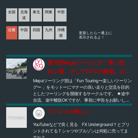
全国
北海
東北
関東
中部
道
近畿
中国
四国
九州
沖縄
更新したら一番上に
県
表示されるよ！
第7回Mepaツーリング・青い空、
白い雲、そして15℃の静寂。ひと
夏の涼を巡る旅
Mepaツーリング部は「Fun Touring〜楽しいツーリン
グ〜 」をモットーにマナーの良い走りと交流を目的
としたツーリングを開催するサークルです。 ★途中
合流、途中離脱OKですが、事前に申告をお願いしま
す。 ★出発時間厳守を心がけ遅れる場合は事前連絡
アパレルが欲しい
をお願いします。 ・「ゆずりあい」の気持ちで安全
運転に努めてください。 ・法定速度を守り、蛇行運
YouTubeなどで良く見る FX Underground？とプリ
転、対向車線へのはみ出し等、危険な運転は行わな
ントされてるＴシャツやブルゾンは何処に売ってま
いでください。 ・不正改造車やJMCAの定める音量
すか？