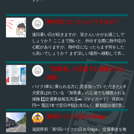
規制に適合しないマフラー装着車両の参加は認めま
せん。 ・ツーリング途中にガス欠等の無いようにガ
ソリンを満タンにして参加してください。 ・天候
（路面凍結など）や交通事情により、予告なしにコ
熱中症になったらどうするの？
ース変更を行う場合がありますのでご了承くださ
い。 募集人数：12名 ※定員オーバーした場合はお断
連日暑い日が続きますが、皆さんいかがお過ごしで
りする場合があります。 申込方法：氏名、携帯番号
しょうか？ ここまで熱いと、外出する際に熱中症の
を記入してメール
心配がありますが、熱中症になったらまず何をした
（peace.bike.touring@gmail.com）にてお申込みく
ら良いでしょうか？ まず涼しい場所へ移動して衣服
ださい。 集 合：2026年7月12日・9:30集合（集
をゆるめて、安静にしてください。 その後、水分補
合後10分程ブリーフィングを行います） 集合場所：
給と塩分の補給をおこないましょう。 その時水を一
『加害者』の立場でも補償される
道の駅あいとうマーガレットステーション・バイク
気に飲まずに、少しずつ飲むようにしましょう。 ま
駐輪場 〒527-0162 滋賀県東近江市妹町
保険
た、扇風機やうちわなどで風をあてて、 体が熱けれ
１８４−１ Mapへのリンク 目的地：河
ば保冷剤、氷、濡れたタオルなどで脇の下や太もも
バイク(車)に乗られる方に 是非知っていただきたい❗️
内風穴（かわちのかざあな）・関ケ原鍾乳洞 スケジ
のつけねを冷やしてください。 またふらつく、意識
大変喜ばれている 『加害者』の立場でも補償される
ュール：9:30／集合 9:40／出発
が低下する、頭痛や吐き気などの熱中症の症状が出
保険 1️⃣交通事故相互共済🚗 《マイガード》 月800
10:15／河内風穴・散策 11:15／河内風穴・出発 11:45
ているときには、すみやかに首や脇の下などの太い
円〜 電話1本で翌日半額お支払い、書類提出後5営業
／定食屋「コウゲ」（彦根市城町）・昼食 13:00／
血管を冷やして体温を下げることが重要です。 一
日以内に残り半額お支払い 死亡補償49歳までなら
「コウゲ」・出発 13:45／関ケ原鍾乳洞・散策 14:45
方、症状が出る前に効率よく体を冷やす方法として
第1回バイクの日 in Shiga
600万 ❇️電話1本で翌日半額お支払い、書類提出後5
／関ケ原鍾乳洞・出発 15:10／セブンイレブン米原イ
注目されているのが「手のひら冷却」です。 暑い日
営業日以内に残り半額お支払い ❇️使い道自由！ 証
ンター店・解散 ??:??／「道の駅竜王かがみの里」へ
が続きますが、熱中症には気を付けて外出してくだ
滋賀県初「第1回バイクの日 in Shiga」 交通事故を無
明、規制はなし (例)被害者の葬儀代 当面の生活
向かいながら、適時解散 走行距離 ：約80km