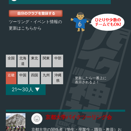
ツーリング・イベント情報の
更新はこちらから
全国
北海
東北
関東
中部
道
近畿
中国
四国
九州
沖縄
更新したら一番上に
県
表示されるよ！
21〜30人 ▼
京都大学バイクツーリング会
京都大学の関係者（学生・卒業生・職員・教員）お