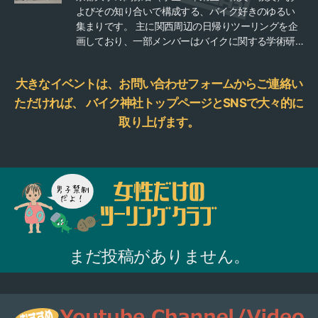
よびその知り合いで構成する、バイク好きのゆるい
集まりです。 主に関西周辺の日帰りツーリングを企
画しており、一部メンバーはバイクに関する学術研
究や授業も行っています。 当会では、常時メンバー
を募集しています。 京都大学の関係者またはその知
大きなイベントは、お問い合わせフォームからご連絡い
り合いであれば誰でもご参加いただけますので、会
のWebサイト（サークルスクエア内）の「メンバー
ただければ、
バイク神社トップページとSNSで大々的に
登録」ボタンからお気軽にご登録ください。 ◆ 月１
取り上げます。
ぐらいでツーリング等を企画し参加は自由。 ◆ オフ
ロードバイクのスクールに参加したりもしてます。
◆ 原付から大型までバイクの種別は問いません。 ◆
バイクをせずレンタルバイクでの参加もOK。 ◆ 会
費などメンバーの義務は特にありません。 ◆ これか
ら免許を取得する人の登録も歓迎。 その他、気にな
る点がありましたら、下記までご連絡お願いしま
す！ 管理人：川端祐一郎（工学研究科准教授） 連絡
先：kumc@trans.kuciv.kyoto-u.ac.jp
まだ投稿がありません。